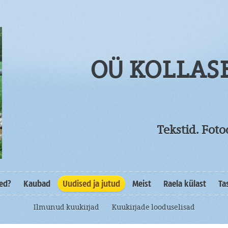
OÜ KOLLAS
Tekstid. Fot
sed?
Kaubad
Uudised ja jutud
Meist
Raela külast
Ta
Ilmunud kuukirjad
Kuukirjade looduselisad