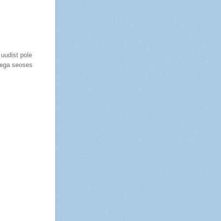
 uudist pole
llega seoses