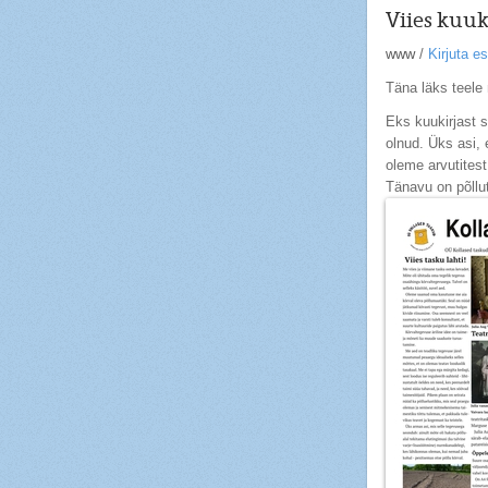
Viies kuuk
www
/
Kirjuta 
Täna läks teele 
Eks kuukirjast s
olnud. Üks asi, 
oleme arvutites
Tänavu on põllut