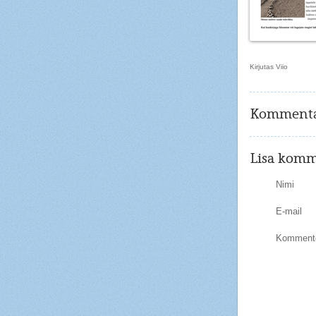
Kirjutas Viio
Kommenta
Lisa komm
Nimi
E-mail
Kommente