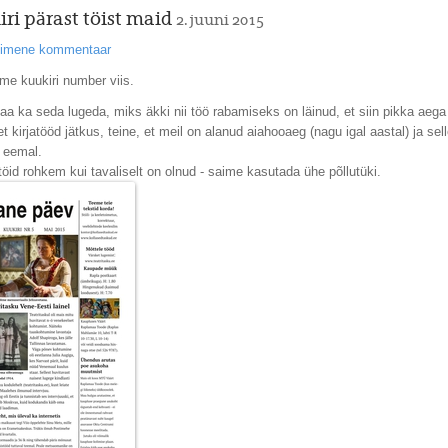
iri pärast töist maid
2. juuni 2015
esimene kommentaar
me kuukiri number viis.
aa ka seda lugeda, miks äkki nii töö rabamiseks on läinud, et siin pikka aega
et kirjatööd jätkus, teine, et meil on alanud aiahooaeg (nagu igal aastal) ja se
t eemal.
öid rohkem kui tavaliselt on olnud - saime kasutada ühe põllutüki.