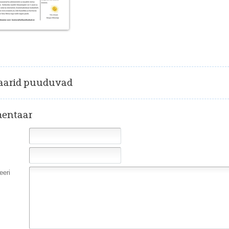
arid puuduvad
entaar
eri