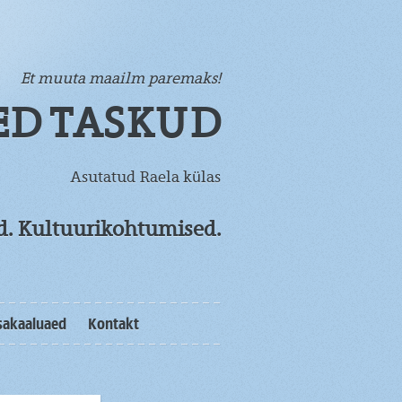
Et muuta maailm paremaks!
ED TASKUD
Asutatud Raela külas
od. Kultuurikohtumised.
sakaaluaed
Kontakt