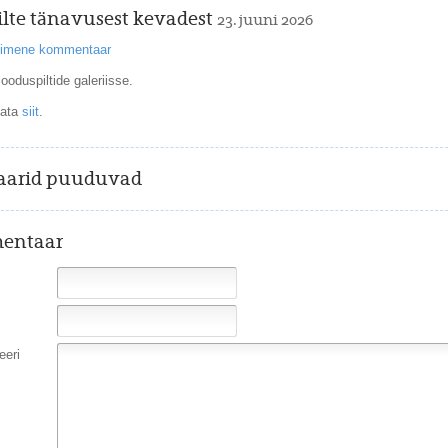
ilte tänavusest kevadest
23. juuni 2026
esimene kommentaar
looduspiltide galeriisse.
data
siit
.
arid puuduvad
entaar
eri