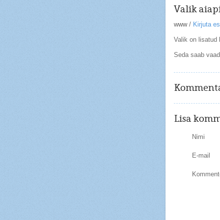
Valik aiap
www
/
Kirjuta 
Valik on lisatud 
Seda saab vaa
Kommenta
Lisa komm
Nimi
E-mail
Kommente