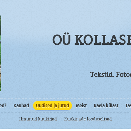
OÜ KOLLAS
Tekstid. Fot
sed?
Kaubad
Uudised ja jutud
Meist
Raela külast
Ta
Ilmunud kuukirjad
Kuukirjade looduselisad