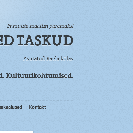
Et muuta maailm paremaks!
ED TASKUD
Asutatud Raela külas
od. Kultuurikohtumised.
sakaaluaed
Kontakt