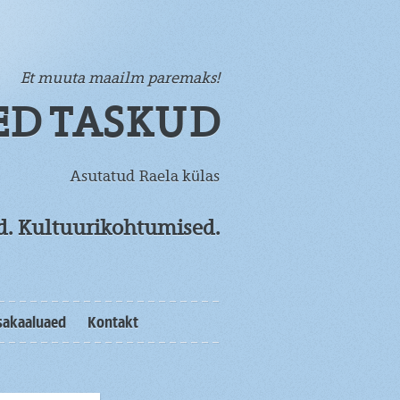
Et muuta maailm paremaks!
ED TASKUD
Asutatud Raela külas
od. Kultuurikohtumised.
sakaaluaed
Kontakt