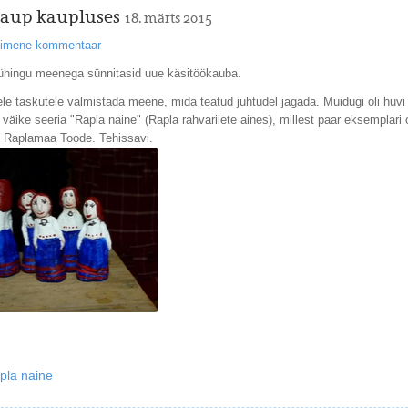
 kaup kaupluses
18. märts 2015
esimene kommentaar
hingu meenega sünnitasid uue käsitöökauba.
ele taskutele valmistada meene, mida teatud juhtudel jagada. Muidugi oli huvi
is väike seeria "Rapla naine" (Rapla rahvariiete aines), millest paar eksemplari
t Raplamaa Toode. Tehissavi.
pla naine