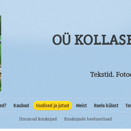
OÜ KOLLAS
Tekstid. Fot
sed?
Kaubad
Uudised ja jutud
Meist
Raela külast
Ta
Ilmunud kuukirjad
Kuukirjade looduselisad