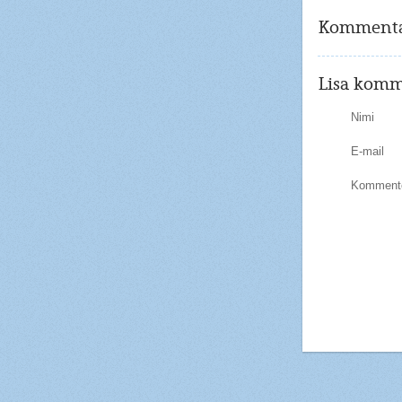
Kommenta
Lisa komm
Nimi
E-mail
Kommente