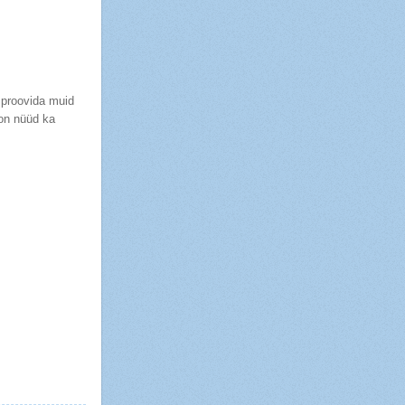
 proovida muid
 on nüüd ka