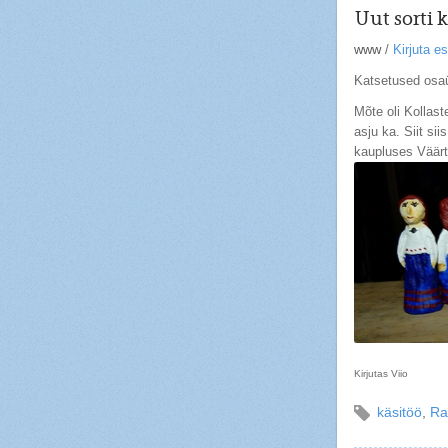
Uut sorti
www
/
Kirjuta 
Katsetused osaü
Mõte oli Kollast
asju ka. Siit si
kaupluses Väär
Kirjutas Viio
käsitöö
,
Ra