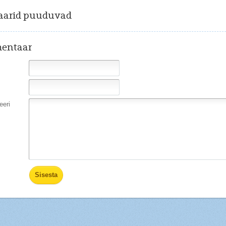
arid puuduvad
entaar
eri