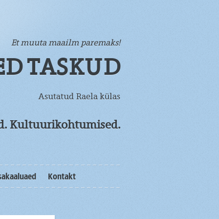
Et muuta maailm paremaks!
ED TASKUD
Asutatud Raela külas
od. Kultuurikohtumised.
sakaaluaed
Kontakt