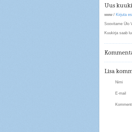
Uus kuuki
www
/
Kirjuta 
Soovitame Ülo V
Kuukirja saab l
Kommenta
Lisa komm
Nimi
E-mail
Kommente