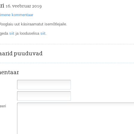
ri
16. veebruar 2019
esimene kommentaar
ooglaiu uut käsiraamatut isemõtlejaile.
ugeda
siit
ja looduselisa
siit
.
arid puuduvad
entaar
eri