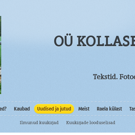
OÜ KOLLAS
Tekstid. Fot
sed?
Kaubad
Uudised ja jutud
Meist
Raela külast
Ta
Ilmunud kuukirjad
Kuukirjade looduselisad