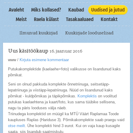
Avaleht
Miks kollased?
Kaubad
Uudised ja jutud
Meist
Raela külast
Tasakaaluaed
Kontakt
Ilmunud kuukirjad
Kuukirjade looduselisad
Uus käsitöökaup
16. jaanuar 2016
www
/
Kirjuta esimene kommentaar
Putukakomplektide (kaelaehe+foto) valikusse on lisandunud kaks
põrnikat.
Seni on olnud pakkuda komplekte õnnetriinuga, seitsetäpp-
lepatriinuga ja viistäpp-lepatriinuga. Nüüd on lisandunud kaks
põrnikat - kuldpõrnikas ja täpikpõrnikas.
Komplektis
on voolitud
putukas kaelaehtena ja kaart/foto, kus sama tüübike sellisena,
nagu ta päris looduses välja näeb.
Triinudega komplektid on müügil ka MTÜ Väärt Raplamaa Toode
kaupluses Raplas (Hariduse 3). Põrnikakomplekte saab praegu vaid
otse meilt
. Ühe komplekti hind 3 eurot. Kui on vaja kaup kusagile
saata, siis lisandub saatmiskulu.