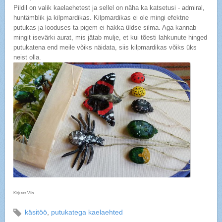
Pildil on valik kaelaehetest ja sellel on näha ka katsetusi - admiral,
huntämblik ja kilpmardikas. Kilpmardikas ei ole mingi efektne
putukas ja looduses ta pigem ei hakka üldse silma. Aga kannab
mingit isevärki aurat, mis jätab mulje, et kui tõesti lahkunute hinged
putukatena end meile võiks näidata, siis kilpmardikas võiks üks
neist olla.
Kirjutas Viio
käsitöö
,
putukatega kaelaehted