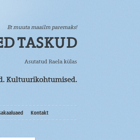
Et muuta maailm paremaks!
ED TASKUD
Asutatud Raela külas
od. Kultuurikohtumised.
sakaaluaed
Kontakt