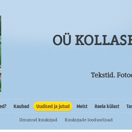
OÜ KOLLAS
Tekstid. Fot
sed?
Kaubad
Uudised ja jutud
Meist
Raela külast
Ta
Ilmunud kuukirjad
Kuukirjade looduselisad