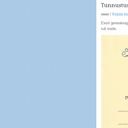
Tunnustus
www
/
Kirjuta 
Eesti genealoog
tuli meile.