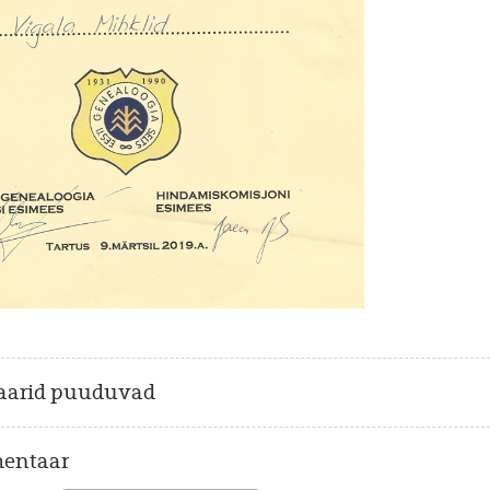
arid puuduvad
entaar