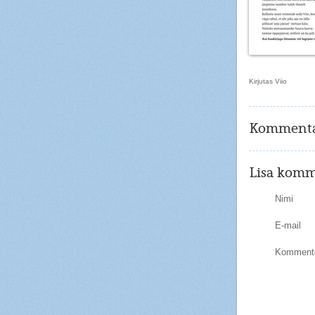
Kirjutas Viio
Kommenta
Lisa komm
Nimi
E-mail
Kommente