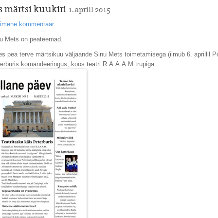
 märtsi kuukiri
1. aprill 2015
esimene kommentaar
nu Mets on peateemad.
s pea terve märtsikuu väljaande Sinu Mets toimetamisega (ilmub 6. aprillil 
terburis komandeeringus, koos teatri R.A.A.A.M trupiga.