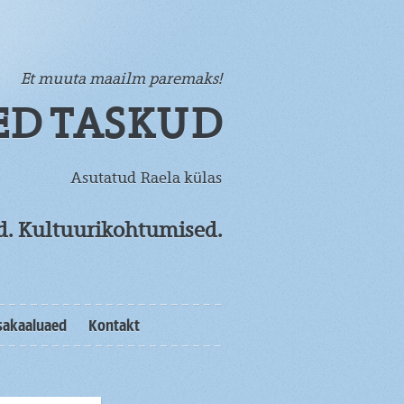
Et muuta maailm paremaks!
ED TASKUD
Asutatud Raela külas
od. Kultuurikohtumised.
sakaaluaed
Kontakt