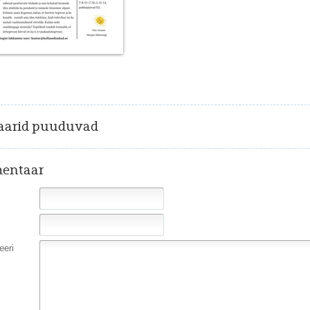
arid puuduvad
entaar
eri