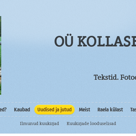
OÜ KOLLAS
Tekstid. Fot
sed?
Kaubad
Uudised ja jutud
Meist
Raela külast
Ta
Ilmunud kuukirjad
Kuukirjade looduselisad