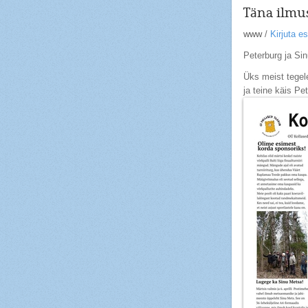
Täna ilmus
www
/
Kirjuta 
Peterburg ja Si
Üks meist tegele
ja teine käis Pe