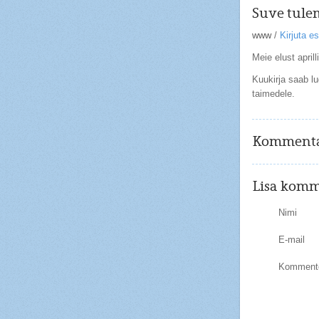
Suve tule
www
/
Kirjuta 
Meie elust aprill
Kuukirja saab l
taimedele.
Kommenta
Lisa komm
Nimi
E-mail
Kommente