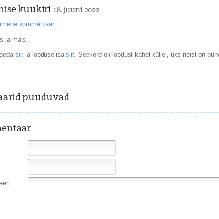
mise kuukiri
18. juuni 2022
esimene kommentaar
is ja mais.
ugeda
siit
ja looduselisa
siit
. Seekord on loodust kahel küljel, üks neist on pü
arid puuduvad
entaar
eri