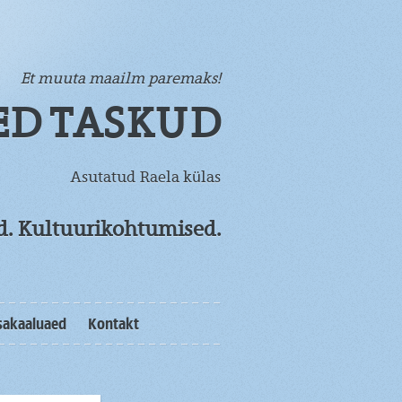
Et muuta maailm paremaks!
ED TASKUD
Asutatud Raela külas
od. Kultuurikohtumised.
sakaaluaed
Kontakt