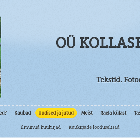
OÜ KOLLAS
Tekstid. Fot
sed?
Kaubad
Uudised ja jutud
Meist
Raela külast
Ta
Ilmunud kuukirjad
Kuukirjade looduselisad