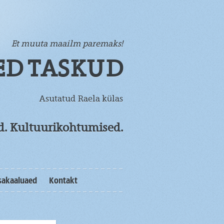
Et muuta maailm paremaks!
ED TASKUD
Asutatud Raela külas
od. Kultuurikohtumised.
sakaaluaed
Kontakt