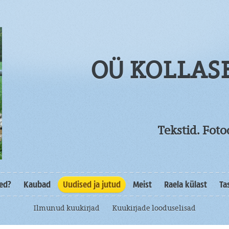
OÜ KOLLAS
Tekstid. Fot
sed?
Kaubad
Uudised ja jutud
Meist
Raela külast
Ta
Ilmunud kuukirjad
Kuukirjade looduselisad