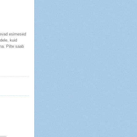
ähevad esimesed
dele, kuid
a. Pilte saab