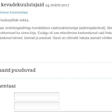
a kevadekuulutajaid
24. märts 2017
esimene kommentaar
 looduspiltide sekka.
aas ornitoloogiaühingu korraldatava vaatlusaktsiooniga (aialinnupäevikud), l
ohtumised ka sinna kirja. Esialgu oli see ettevõtmine keskendunud vaid lindu
andunud taimed, loomad ja putukad. Varsti on võimalik hakata aastaid võrdlem
arid puuduvad
entaar