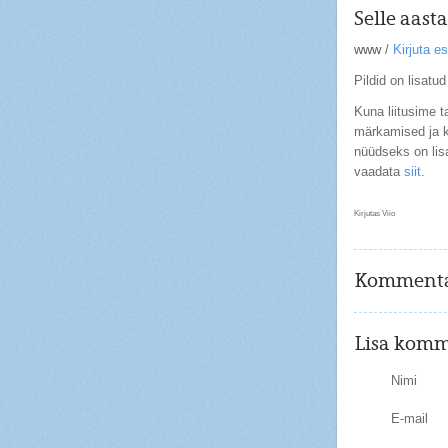
Selle aast
www
/
Kirjuta 
Pildid on lisatud
Kuna liitusime t
märkamised ja k
nüüdseks on lis
vaadata
siit
.
Kirjutas Viio
Kommenta
Lisa komm
Nimi
E-mail