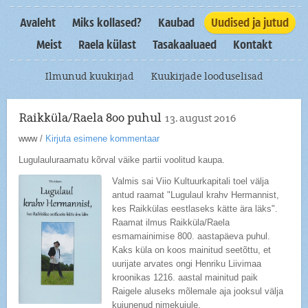
Avaleht
Miks kollased?
Kaubad
Uudised ja jutud
Meist
Raela külast
Tasakaaluaed
Kontakt
Ilmunud kuukirjad
Kuukirjade looduselisad
Raikküla/Raela 800 puhul
13. august 2016
www
/
Kirjuta esimene kommentaar
Lugulauluraamatu kõrval väike partii voolitud kaupa.
Valmis sai Viio Kultuurkapitali toel välja
antud raamat "Lugulaul krahv Hermannist,
kes Raikkülas eestlaseks kätte ära läks".
Raamat ilmus Raikküla/Raela
esmamainimise 800. aastapäeva puhul.
Kaks küla on koos mainitud seetõttu, et
uurijate arvates ongi Henriku Liivimaa
kroonikas 1216. aastal mainitud paik
Raigele aluseks mõlemale aja jooksul välja
kujunenud nimekujule.