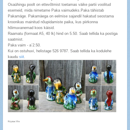
Osaühingu poolt on ettevõtmist toetamas väike partii voolitud
esemeid, mida nimetame Paka vaimudeks.Paka tähistab
Pakamäge. Pakamäega on eelmise sajandil hakatud seostama
kroonikas mainitud nõupidamiste paika, kus piirkonna
hõimuvanemad koos käisid.
Raamatu (formaat A5, 40 lk) hind on 5.50. Saab tellida ka postiga
saatmist.
Paka vaim - a´2.50.
Kui on ostuhuvi, helistage 526 9787. Saab tellida ka kodulehe
kaudu
siit
.
Kirjutas Viio