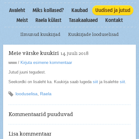
Avaleht
Miks kollased?
Kaubad
Uudised ja jutud
Meist
Raela külast
Tasakaaluaed
Kontakt
Ilmunud kuukirjad
Kuukirjade looduselisad
Meie värske kuukiri
14. juuli 2018
www
/
Kirjuta esimene kommentaar
Jutud juuni tegudest.
Seekordki on lisaleht ka. Kuukirja saab lugeda
siit
ja lisalehte
siit
.
looduselisa
,
Raela
Kommentaarid puuduvad
Lisa kommentaar