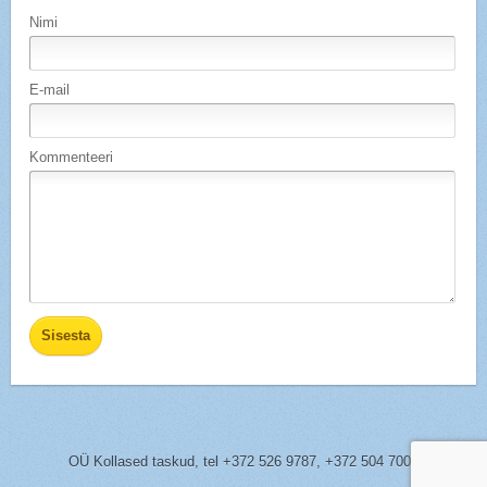
Nimi
E-mail
Kommenteeri
OÜ Kollased taskud,
tel
+372 526 9787, +372 504 7005