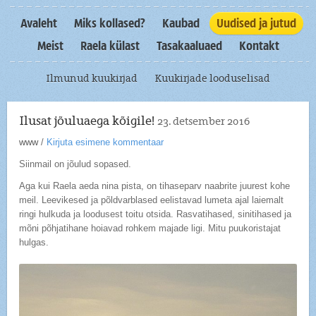
Avaleht
Miks kollased?
Kaubad
Uudised ja jutud
Meist
Raela külast
Tasakaaluaed
Kontakt
Ilmunud kuukirjad
Kuukirjade looduselisad
Ilusat jõuluaega kõigile!
23. detsember 2016
www
/
Kirjuta esimene kommentaar
Siinmail on jõulud sopased.
Aga kui Raela aeda nina pista, on tihaseparv naabrite juurest kohe
meil. Leevikesed ja põldvarblased eelistavad lumeta ajal laiemalt
ringi hulkuda ja loodusest toitu otsida. Rasvatihased, sinitihased ja
mõni põhjatihane hoiavad rohkem majade ligi. Mitu puukoristajat
hulgas.