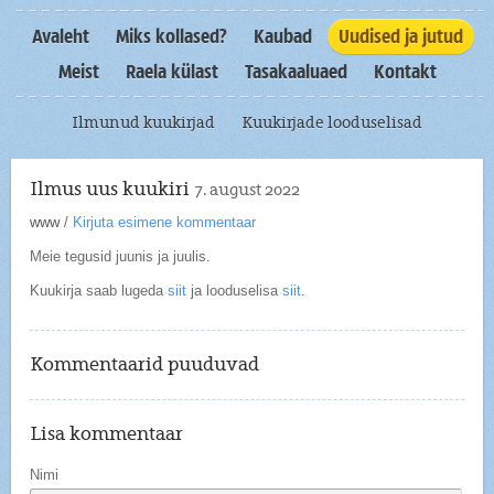
Avaleht
Miks kollased?
Kaubad
Uudised ja jutud
Meist
Raela külast
Tasakaaluaed
Kontakt
Ilmunud kuukirjad
Kuukirjade looduselisad
Ilmus uus kuukiri
7. august 2022
www
/
Kirjuta esimene kommentaar
Meie tegusid juunis ja juulis.
Kuukirja saab lugeda
siit
ja looduselisa
siit
.
Kommentaarid puuduvad
Lisa kommentaar
Nimi